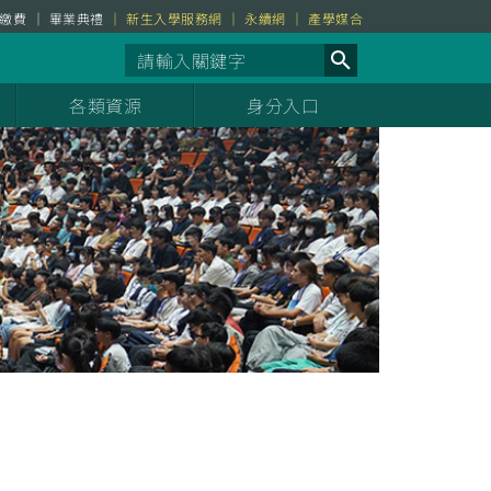
繳費
畢業典禮
新生入學服務網
永續網
產學媒合
各類資源
身分入口