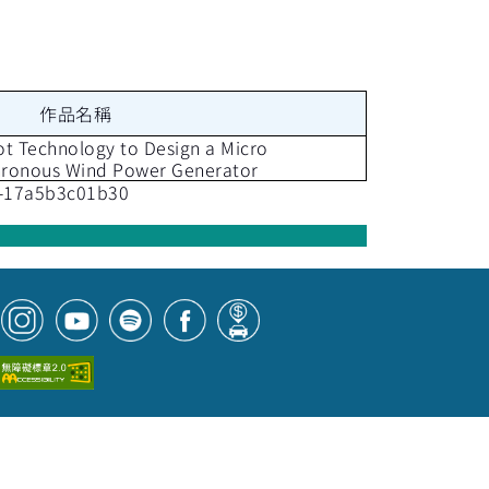
作品名稱
ot Technology to Design a Micro
ronous Wind Power Generator
5-17a5b3c01b30