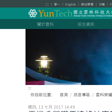
跳到主要內容區塊
:::
單一
English
網站導覽
分機
關於雲科
招生資訊
:::
你目前位置:
首頁
訊息專區
雲科榮
週四, 13 七月 2017 14:49