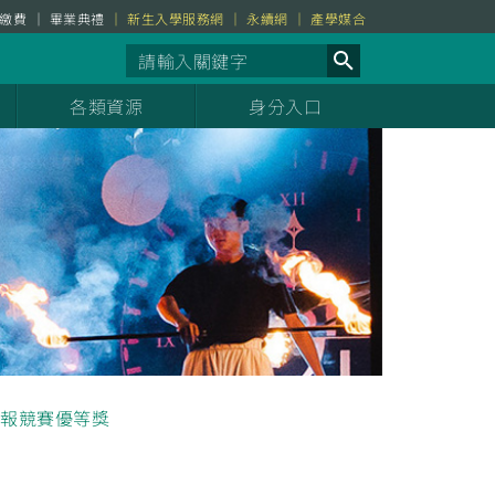
繳費
畢業典禮
新生入學服務網
永續網
產學媒合
各類資源
身分入口
報競賽優等獎