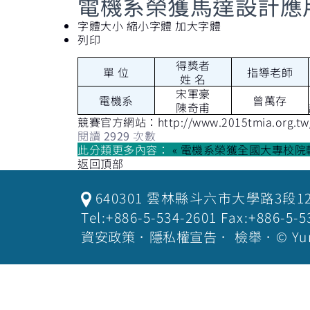
電機系榮獲馬達設計應
字體大小
縮小字體
加大字體
列印
得獎者
單 位
指導老師
姓 名
宋軍豪
電機系
曾萬存
陳奇甫
競賽官方網站：
http://www.2015tmia.org.t
閱讀
2929
次數
此分類更多內容：
« 電機系榮獲全國大專校院
返回頂部
640301 雲林縣斗六市大學路3段1
Tel:+886-5-534-2601 Fax:+886-
資安政策
．
隱私權宣告
．
檢舉
．© Yu