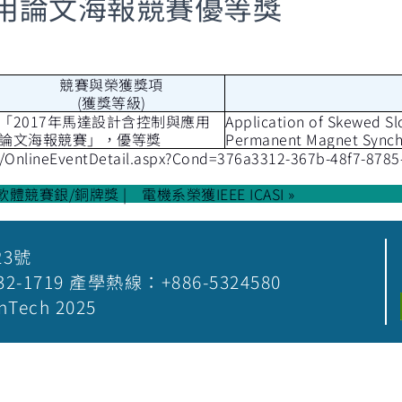
用論文海報競賽優等獎
競賽與榮獲獎項
(獲獎等級)
「2017年馬達設計含控制與應用
Application of Skewed Sl
論文海報競賽」，優等獎
Permanent Magnet Synch
w/OnlineEventDetail.aspx?Cond=376a3312-367b-48f7-878
軟體競賽銀/銅牌獎
電機系榮獲IEEE ICASI »
23號
5-532-1719 產學熱線：+886-5324580
nTech 2025