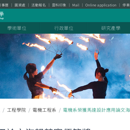
行事曆
圖資處
活動報名
雲科印象
Mail
Online application
停車
學術單位
行政單位
研究產學
耀
工程學院
電機工程系
電機系榮獲馬達設計應用論文海