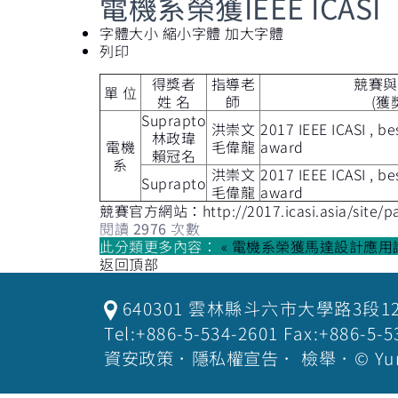
電機系榮獲IEEE ICASI
字體大小
縮小字體
加大字體
列印
得獎者
指導老
競賽與
單 位
姓 名
師
(獲
Suprapto
洪崇文
2017 IEEE ICASI , b
林政瑋
電機
毛偉龍
award
賴冠名
系
洪崇文
2017 IEEE ICASI , b
Suprapto
毛偉龍
award
競賽官方網站：
http://2017.icasi.asia/site
閱讀
2976
次數
此分類更多內容：
« 電機系榮獲馬達設計應
返回頂部
640301 雲林縣斗六市大學路3段1
Tel:+886-5-534-2601 Fax:+886-
資安政策
．
隱私權宣告
．
檢舉
．© Yu