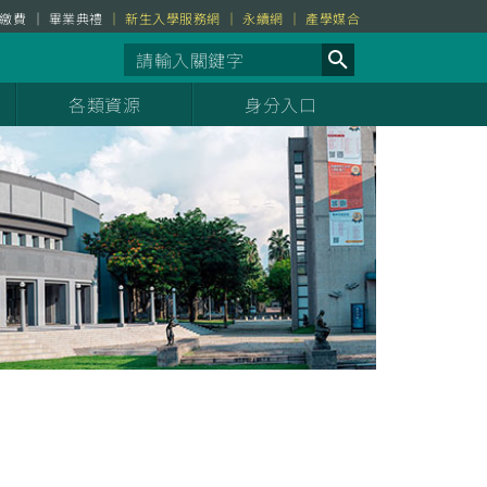
繳費
畢業典禮
新生入學服務網
永續網
產學媒合
各類資源
身分入口