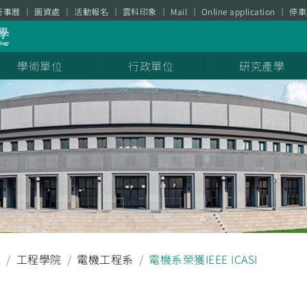
行事曆
圖資處
活動報名
雲科印象
Mail
Online application
停車
學術單位
行政單位
研究產學
耀
工程學院
電機工程系
電機系榮獲IEEE ICASI