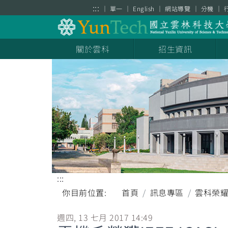
跳到主要內容區塊
:::
單一
English
網站導覽
分機
關於雲科
招生資訊
:::
你目前位置:
首頁
訊息專區
雲科榮
週四, 13 七月 2017 14:49