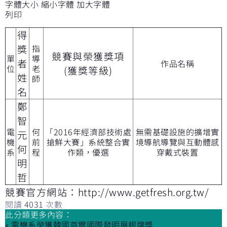
字體大小
縮小字體
加大字體
列印
得
獎
指
競賽與榮獲獎項
單
導
者
作品名稱
位
老
(獲獎等級)
姓
師
名
鄭
智
電
何
「2016年經濟部技術處
無需基礎設施的擴增實
元
機
前
搶鮮大賽」系統整合實
境導航導覽與互動體感
何
系
程
作類，優選
穿戴式裝置
明
哲
競賽官方網站：
http://www.getfresh.org.tw/
閱讀
4031
次數
此分類更多內容：
« 電機系榮獲韓國首爾國際發明展銀牌獎