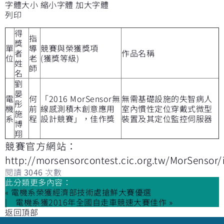
字體大小
縮小字體
加大字體
列印
得
指
獎
單
導
競賽與榮獲獎項
者
作品名稱
位
老
(獲獎等級)
姓
師
名
劉
晏
電
何
「2016 MorSensor無
無需基礎設施的失智病人
彤
機
前
線感測積木創意應用
室內慣性定位穿戴式微型
施
系
程
設計競賽」，佳作獎
裝置及其定位監控伺服器
博
翔
競賽官方網站：
http://morsensorcontest.cic.org.tw/MorSensor
閱讀
3046
次數
此分類更多內容：
« 電機系榮獲經濟部技術處搶鮮大賽優選
電機系獲2016年全國自走車競速大賽佳作 »
返回頂部