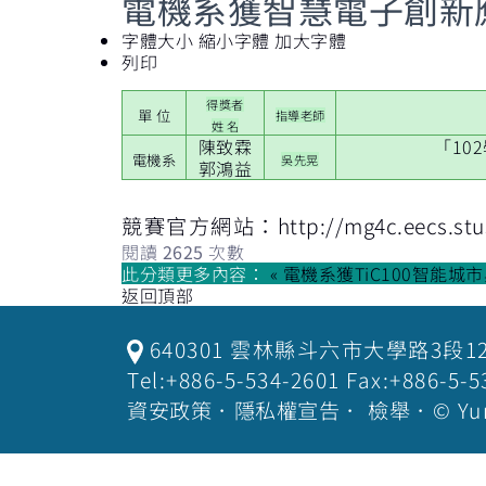
電機系獲智慧電子創新
字體大小
縮小字體
加大字體
列印
得獎者
單 位
指導老師
姓 名
陳致霖
「10
電機系
吳先晃
郭鴻益
競賽官方網站：
http://mg4c.eecs.stu
閱讀
2625
次數
此分類更多內容：
« 電機系獲TiC100智能
返回頂部
640301 雲林縣斗六市大學路3段1
Tel:+886-5-534-2601 Fax:+886-
資安政策
．
隱私權宣告
．
檢舉
．© Yu