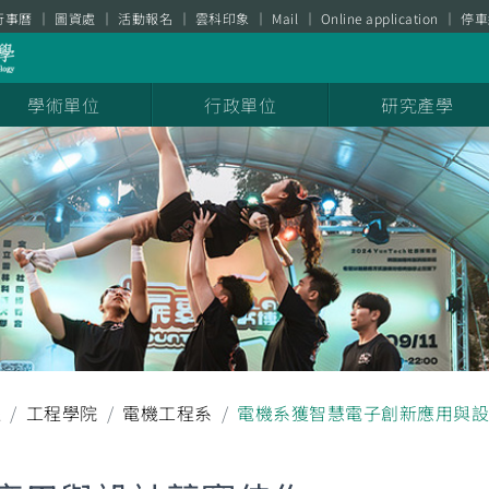
行事曆
圖資處
活動報名
雲科印象
Mail
Online application
停車
學術單位
行政單位
研究產學
耀
工程學院
電機工程系
電機系獲智慧電子創新應用與設