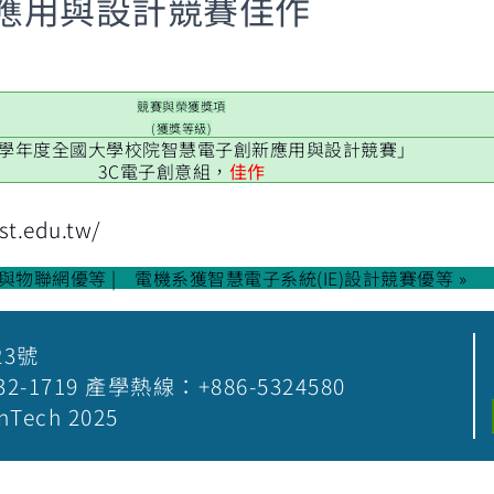
應用與設計競賽佳作
競賽與榮獲獎項
(獲獎等級)
2學年度全國大學校院智慧電子創新應用與設計競賽」
3C電子創意組，
佳作
st.edu.tw/
城市與物聯網優等
電機系獲智慧電子系統(IE)設計競賽優等 »
23號
5-532-1719 產學熱線：+886-5324580
nTech 2025