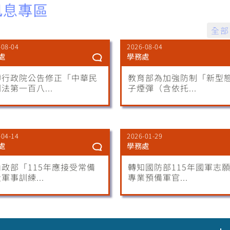
全部
-08-04
2026-08-04
處
學務處
轉行政院公告修正「中華民
教育部為加強防制「新型
法第一百八...
子煙彈（含依托...
-04-14
2026-01-29
處
學務處
政部「115年應接受常備
轉知國防部115年國軍志
軍事訓練...
專業預備軍官...