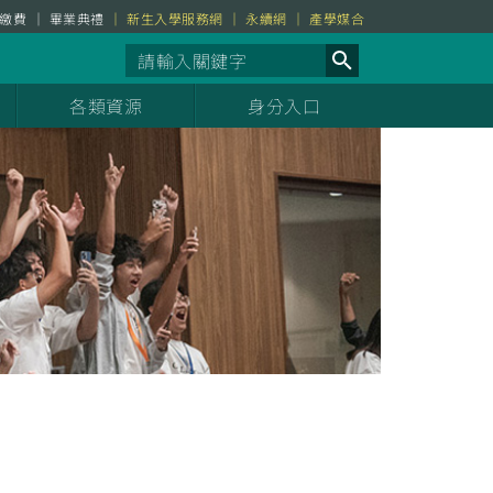
繳費
畢業典禮
新生入學服務網
永續網
產學媒合
各類資源
身分入口