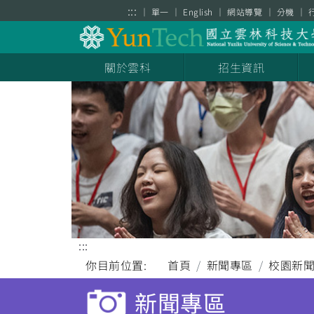
跳到主要內容區塊
:::
單一
English
網站導覽
分機
關於雲科
招生資訊
:::
你目前位置:
首頁
新聞專區
校園新
新聞專區