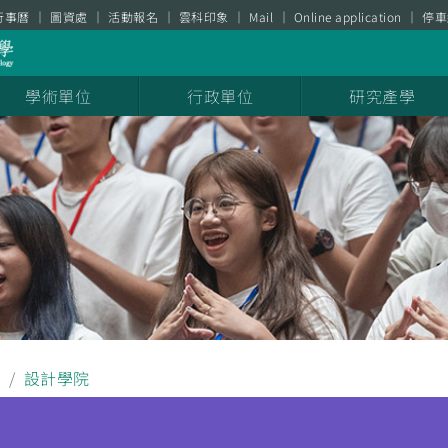
行事曆
圖資處
活動報名
雲科印象
Mail
Online application
停車
學術單位
行政單位
研究產學
聞
設計學院