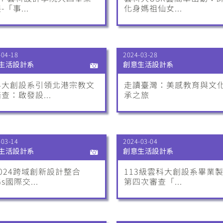
-「事...
化身媽祖仙女...
-04-18
2024-03-28
生活設計系
創意生活設計系
科大創設系引領北港宗教文
走讀臺灣：美感教育與文
查：啟發設...
承之旅
-03-14
2024-03-04
生活設計系
創意生活設計系
024跨域創新設計整合
113級雲科大創設系畢業
Gs國際交...
第四次審查「...