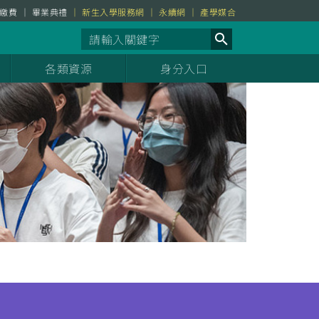
繳費
畢業典禮
新生入學服務網
永續網
產學媒合
各類資源
身分入口