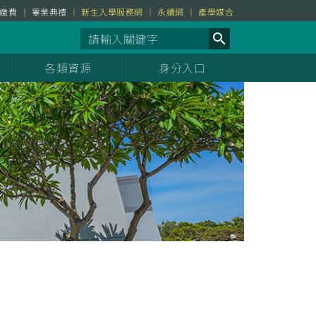
繳費
畢業典禮
新生入學服務網
永續網
產學媒合
各類資源
身分入口