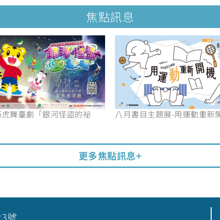
焦點訊息
6巧虎舞臺劇「銀河怪盜的祕
八月書目主題展-用運動重新
更多焦點訊息+
23號