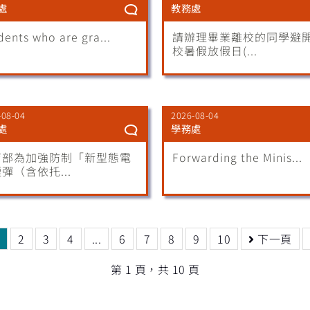
處
教務處
dents who are gra...
請辦理畢業離校的同學避
校暑假放假日(...
-08-04
2026-08-04
處
學務處
育部為加強防制「新型態電
Forwarding the Minis...
彈（含依托...
2
3
4
...
6
7
8
9
10
下一頁
第 1 頁，共 10 頁