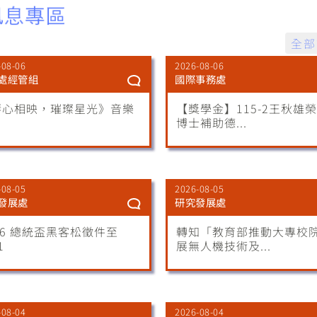
全部
-08-06
2026-08-06
處經管組
國際事務處
琴心相映，璀璨星光》音樂
【獎學金】115-2王秋雄
博士補助德...
-08-05
2026-08-05
發展處
研究發展處
26 總統盃黑客松徵件至
轉知「教育部推動大專校
1
展無人機技術及...
-08-04
2026-08-04