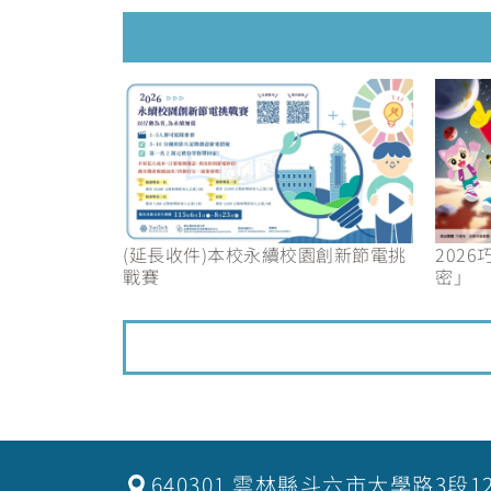
(延長收件)本校永續校園創新節電挑
202
戰賽
密」
640301 雲林縣斗六市大學路3段1