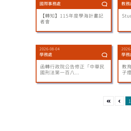
國際事務處
教務
【轉知】115年度學海計畫記
Stu
者會
2026-08-04
2026
學務處
學務
函轉行政院公告修正「中華民
教
國刑法第一百八...
子煙
1