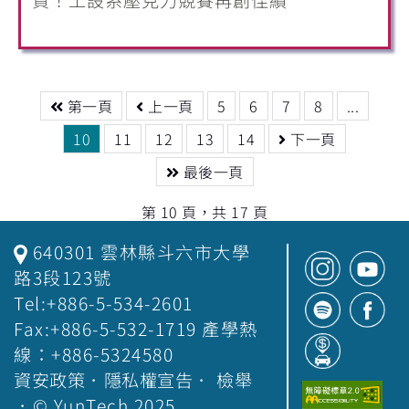
賀！工設系壓克力競賽再創佳績
第一頁
上一頁
5
6
7
8
...
10
11
12
13
14
下一頁
最後一頁
第 10 頁，共 17 頁
640301 雲林縣斗六市大學
路3段123號
Tel:+886-5-534-2601
Fax:+886-5-532-1719 產學熱
線：+886-5324580
資安政策
．
隱私權宣告
．
檢舉
．© YunTech 2025