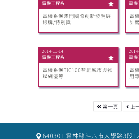
電機工程系
電機
電機系獲澳門國際創新發明展
電機
銀牌/特別獎
計
2014-11-14
2014
電機工程系
電機
電機系獲TiC100智能城市與物
電
聯網優等
用
第一頁
上
640301 雲林縣斗六市大學路3段1