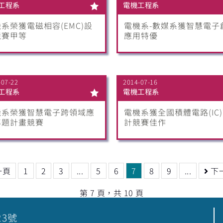
工程系
電機工程系
系榮獲電磁相容(EMC)設
電機系-數媒系獲智慧電子
競賽甲等
應用特優
-07-22
2014-07-16
工程系
電機工程系
機系榮獲智慧電子跨領域應
電機系獲全國積體電路(IC
專題計畫競賽
計競賽佳作
一頁
1
2
3
...
5
6
7
8
9
...
下
第 7 頁，共 10 頁
23號