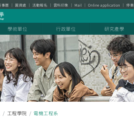
行事曆
圖資處
活動報名
雲科印象
Mail
Online application
停車
學術單位
行政單位
研究產學
耀
工程學院
電機工程系