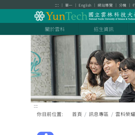
跳到主要內容區塊
:::
單一
English
網站導覽
分機
關於雲科
招生資訊
:::
你目前位置:
首頁
訊息專區
雲科榮