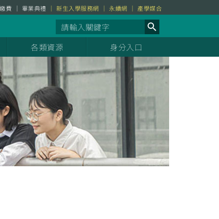
繳費
畢業典禮
新生入學服務網
永續網
產學媒合
各類資源
身分入口