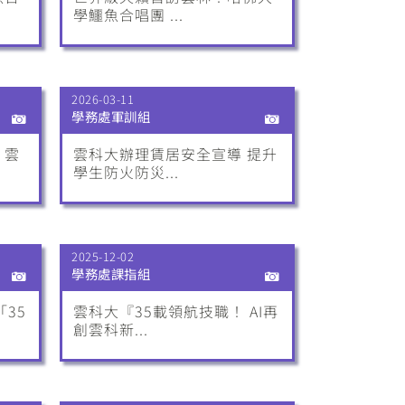
學鱷魚合唱團 ...
2026-03-11
學務處軍訓組
 雲
雲科大辦理賃居安全宣導 提升
學生防火防災...
2025-12-02
學務處課指組
「35
雲科大『35載領航技職！ AI再
創雲科新...