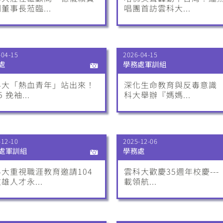
董事長蒞臨...
唱團首訪雲科大...
-04-15
2026-04-15
處
學務處軍訓組
科大「熱血青年」站出來！
深化生命教育與反毒意識
5 挽袖...
科大舉辦『媽媽...
-12-10
2025-12-06
處軍訓組
學務處
大重視職涯教育邀請104
雲科大歡慶35週年校慶---
雄人才永...
載領航...