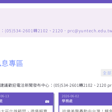
34-2601轉2102、2120．prc@yuntech.edu.t
全部
歡迎電洽新聞發布中心：(05)534-2601轉2102、2120 prc@y
-06-13
2026-06-02
處
學務處
聯大莊仕雄顧問、德儀賴寶
哈佛美聲轟動中台灣！鱷