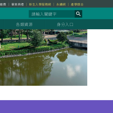
繳費
畢業典禮
新生入學服務網
永續網
產學媒合
各類資源
身分入口