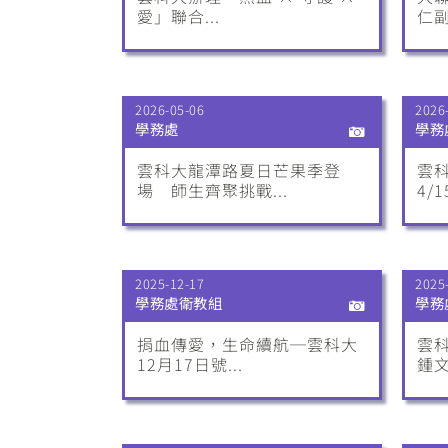
愛」聯合...
仁副
2026-05-06
2026
學務處
學務
雲科大龍潭路夏日芒果季登
雲
場 師生齊聚挑戰...
4/1
2025-12-17
2025
學務處衛教組
學務
捐血傳愛，生命續航─雲科大
雲科
12月17日號...
鍾文