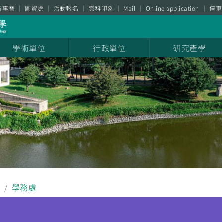
行事曆
圖資處
活動報名
雲科印象
Mail
Online application
停車
學術單位
行政單位
研究產學
聞
學務處