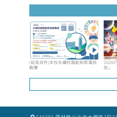
(延長收件)本校永續校園創新節電挑
202
戰賽
密」
640301 雲林縣斗六市大學路3段1