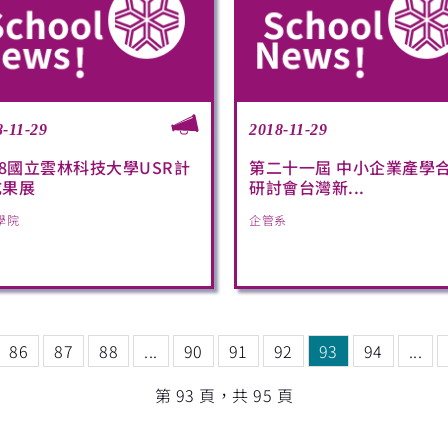
8-11-29
2018-11-29
18國立雲林科技大學USR計
第二十一屆 中小企業產學
成果展
研討會台灣新...
學院
企管系
86
87
88
...
90
91
92
93
94
...
第 93 頁，共 95 頁