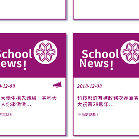
8-12-08
2018-12-08
日大學生搶先體驗－雲科大
科技部許有進政務次長蒞雲
人你來做做...
大祝賀28週年...
處軍訓組
學務處課指組