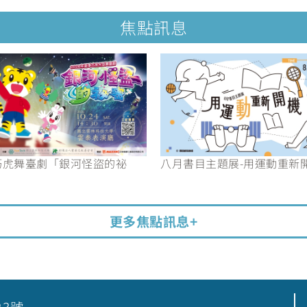
焦點訊息
6巧虎舞臺劇「銀河怪盜的祕
八月書目主題展-用運動重新
更多焦點訊息+
23號