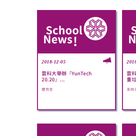
2018-12-05
201
雲科大舉辦『YunTech
雲科
20.20』...
重
體育室
潔綠